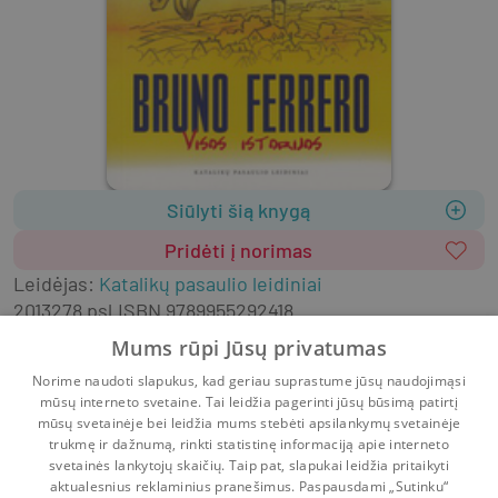
Siūlyti šią knygą
Pridėti į norimas
Leidėjas
:
Katalikų pasaulio leidiniai
2013
278 psl.
ISBN
9789955292418
Viršelis
:
Minkštas
Lietuvių k.
Mums rūpi Jūsų privatumas
Literatūra vaikams
Norime naudoti slapukus, kad geriau suprastume jūsų naudojimąsi
Literatūra vaikams ir paaugliams
mūsų interneto svetaine. Tai leidžia pagerinti jūsų būsimą patirtį
Pažintinė literatūra vaikams
Religija vaikams
mūsų svetainėje bei leidžia mums stebėti apsilankymų svetainėje
trukmę ir dažnumą, rinkti statistinę informaciją apie interneto
svetainės lankytojų skaičių. Taip pat, slapukai leidžia pritaikyti
aktualesnius reklaminius pranešimus. Paspausdami „Sutinku“