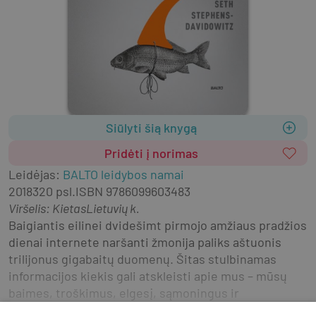
Siūlyti šią knygą
Pridėti į norimas
Leidėjas
:
BALTO leidybos namai
2018
320 psl.
ISBN
9786099603483
Viršelis
:
Kietas
Lietuvių k.
Baigiantis eilinei dvidešimt pirmojo amžiaus pradžios 
dienai internete naršanti žmonija paliks aštuonis 
trilijonus gigabaitų duomenų. Šitas stulbinamas 
informacijos kiekis gali atskleisti apie mus – mūsų 
baimes, troškimus, elgesį, sąmoningus ir 
nesąmoningus sprendimus – daugiau, nei 