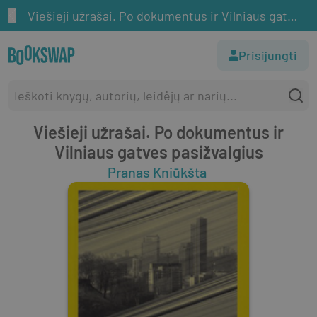
Viešieji užrašai. Po dokumentus ir Vilniaus gatves pasižvalgius
Prisijungti
Viešieji užrašai. Po dokumentus ir
Vilniaus gatves pasižvalgius
Pranas Kniūkšta