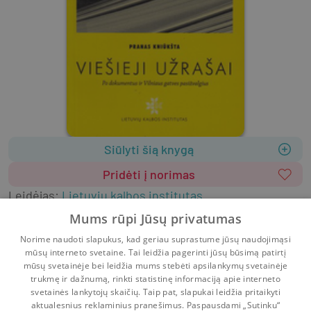
Siūlyti šią knygą
Pridėti į norimas
Leidėjas
:
Lietuvių kalbos institutas
2006
52 psl.
ISBN
9789955704065
Mums rūpi Jūsų privatumas
Viršelis
:
Minkštas
Lietuvių k.
Norime naudoti slapukus, kad geriau suprastume jūsų naudojimąsi
Humanitariniai, socialiniai mokslai
Kalbotyra
mūsų interneto svetaine. Tai leidžia pagerinti jūsų būsimą patirtį
Negrožinė literatūra
mūsų svetainėje bei leidžia mums stebėti apsilankymų svetainėje
trukmę ir dažnumą, rinkti statistinę informaciją apie interneto
svetainės lankytojų skaičių. Taip pat, slapukai leidžia pritaikyti
aktualesnius reklaminius pranešimus. Paspausdami „Sutinku“