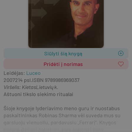
Siūlyti šią knygą
Pridėti į norimas
Leidėjas
:
Luceo
2007
214 psl.
ISBN
9789986969037
Viršelis
:
Kietas
Lietuvių k.
Aštuoni tikslo siekimo ritualai
Šioje knygoje lyderiavimo meno guru ir nuostabus 
paskaitininkas Robinas Sharma vėl suveda mus su 
garsiuoju vienuoliu, pardavusiu „Ferrarį“. Knygos 
herojai dalijasi patirtimi, kaip pakeisti savo 