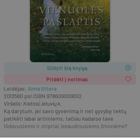
Siūlyti šią knygą
Pridėti į norimas
Leidėjas
:
Alma littera
2013
560 psl.
ISBN
9786090108512
Viršelis
:
Kietas
Lietuvių k.
Ką darytum, jei savo gyvenimą ir net gyvybę tektų 
patikėti labai artimiems, tačiau kadaise tave 
išdavusiems ir stipriai įskaudinusiems žmonėms?