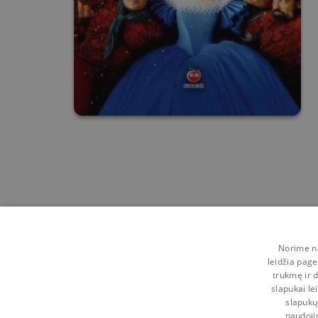
Norime na
leidžia page
trukmę ir d
slapukai le
slapukų
naudoji