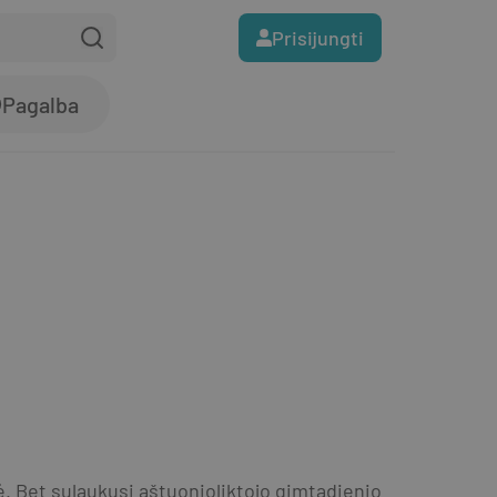
Prisijungti
Pagalba
 Bet sulaukusi aštuonioliktojo gimtadienio 