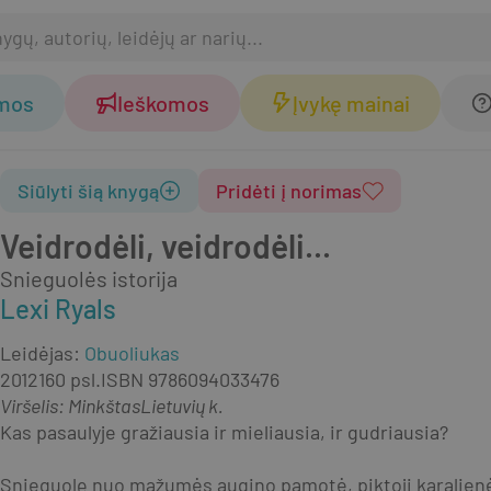
omos
Ieškomos
Įvykę mainai
Siūlyti šią knygą
Pridėti į norimas
Veidrodėli, veidrodėli...
Snieguolės istorija
Lexi Ryals
Leidėjas
:
Obuoliukas
2012
160 psl.
ISBN
9786094033476
Viršelis
:
Minkštas
Lietuvių k.
Kas pasaulyje gražiausia ir mieliausia, ir gudriausia?
Snieguolę nuo mažumės augino pamotė, piktoji karalienė.