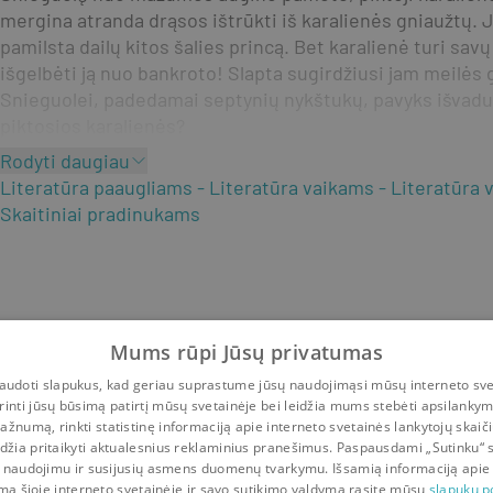
mergina atranda drąsos ištrūkti iš karalienės gniaužtų. Ji
pamilsta dailų kitos šalies princą. Bet karalienė turi savų 
išgelbėti ją nuo bankroto! Slapta sugirdžiusi jam meilės 
Snieguolei, padedamai septynių nykštukų, pavyks išvaduot
piktosios karalienės?
Rodyti daugiau
Literatūra paaugliams
Literatūra vaikams
Literatūra 
Skaitiniai pradinukams
Mums rūpi Jūsų privatumas
udoti slapukus, kad geriau suprastume jūsų naudojimąsi mūsų interneto sve
rinti jūsų būsimą patirtį mūsų svetainėje bei leidžia mums stebėti apsilanky
ažnumą, rinkti statistinę informaciją apie interneto svetainės lankytojų skaiči
idžia pritaikyti aktualesnius reklaminius pranešimus. Paspausdami „Sutinku“ 
 naudojimu ir susijusių asmens duomenų tvarkymu. Išsamią informaciją apie
mą šioje interneto svetainėje ir savo sutikimo valdymą rasite mūsų
slapukų po