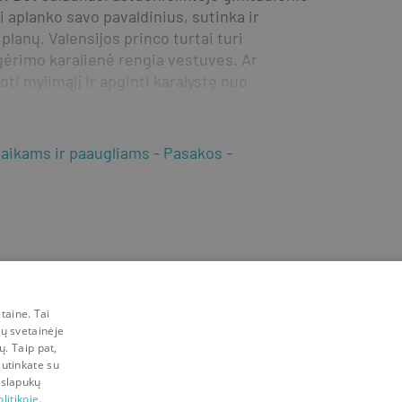
 aplanko savo pavaldinius, sutinka ir 
planų. Valensijos princo turtai turi 
gėrimo karalienė rengia vestuves. Ar 
i mylimąjį ir apginti karalystę nuo 
vaikams ir paaugliams
Pasakos
taine. Tai
mų svetainėje
ų. Taip pat,
sutinkate su
 slapukų
litikoje.