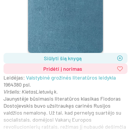
Siūlyti šią knygą
Pridėti į norimas
Leidėjas
:
Valstybinė grožinės literatūros leidykla
1964
380 psl.
Viršelis
:
Kietas
Lietuvių k.
Jaunystėje būsimasis literatūros klasikas Fiodoras 
Dostojevskis buvo užsitraukęs carinės Rusijos 
valdžios nemalonę. Už tai, kad pernelyg suartėjo su 
socialistais, domėjosi Vakarų Europos 
revoliucionierių raštais, režimas jį nubaudė dešimčia 