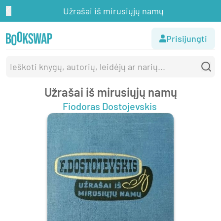
Užrašai iš mirusiųjų namų
Prisijungti
Užrašai iš mirusiųjų namų
Fiodoras Dostojevskis