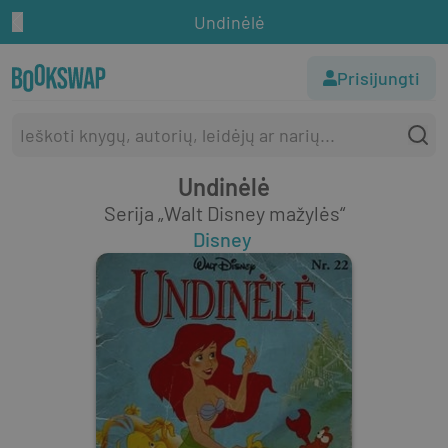
Undinėlė
Prisijungti
Undinėlė
Serija „Walt Disney mažylės“
Disney