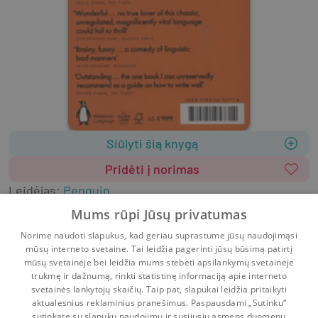
Siūlyti šią knygą
Pridėti į norimas
Leidėjas
:
Penguin
2015
368 psl.
ISBN
9780241957714
Mums rūpi Jūsų privatumas
Viršelis
:
Minkštas
Anglų k.
Norime naudoti slapukus, kad geriau suprastume jūsų naudojimąsi
Literatūra užsienio kalbomis
Negrožinė literatūra
mūsų interneto svetaine. Tai leidžia pagerinti jūsų būsimą patirtį
Užsienio kalbų mokymo priemonės
mūsų svetainėje bei leidžia mums stebėti apsilankymų svetainėje
trukmę ir dažnumą, rinkti statistinę informaciją apie interneto
svetainės lankytojų skaičių. Taip pat, slapukai leidžia pritaikyti
aktualesnius reklaminius pranešimus. Paspausdami „Sutinku“
sutinkate su slapukų naudojimu ir susijusių asmens duomenų