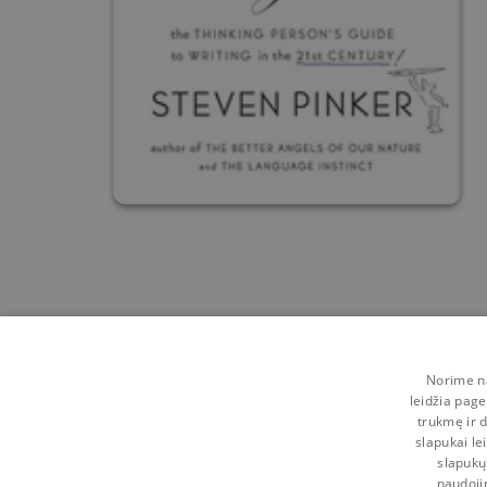
Norime na
leidžia page
trukmę ir d
slapukai le
slapukų
naudoji