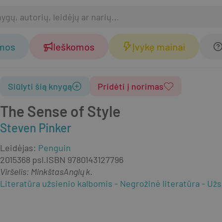
omos
Ieškomos
Įvykę mainai
Siūlyti šią knygą
Pridėti į norimas
The Sense of Style
Steven Pinker
Leidėjas
:
Penguin
2015
368 psl.
ISBN
9780143127796
Viršelis
:
Minkštas
Anglų k.
Literatūra užsienio kalbomis
Negrožinė literatūra
Užs