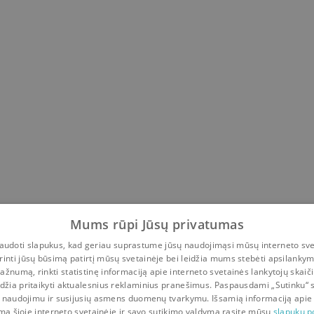
Mums rūpi Jūsų privatumas
udoti slapukus, kad geriau suprastume jūsų naudojimąsi mūsų interneto sve
rinti jūsų būsimą patirtį mūsų svetainėje bei leidžia mums stebėti apsilanky
ažnumą, rinkti statistinę informaciją apie interneto svetainės lankytojų skaiči
idžia pritaikyti aktualesnius reklaminius pranešimus. Paspausdami „Sutinku“ 
 naudojimu ir susijusių asmens duomenų tvarkymu. Išsamią informaciją apie
mą šioje interneto svetainėje ir savo sutikimo valdymą rasite mūsų
slapukų po