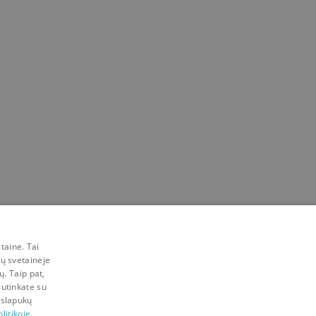
taine. Tai
mų svetainėje
ų. Taip pat,
sutinkate su
 slapukų
litikoje.