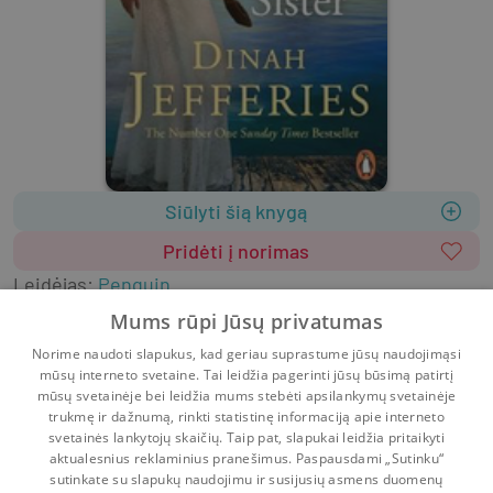
Siūlyti šią knygą
Pridėti į norimas
Leidėjas
:
Penguin
2019
320 psl.
ISBN
9780241985434
Mums rūpi Jūsų privatumas
Viršelis
:
Minkštas
Anglų k.
Norime naudoti slapukus, kad geriau suprastume jūsų naudojimąsi
Grožinė literatūra
Literatūra užsienio kalbomis
mūsų interneto svetaine. Tai leidžia pagerinti jūsų būsimą patirtį
Meilės romanai
Romanai
mūsų svetainėje bei leidžia mums stebėti apsilankymų svetainėje
trukmę ir dažnumą, rinkti statistinę informaciją apie interneto
svetainės lankytojų skaičių. Taip pat, slapukai leidžia pritaikyti
aktualesnius reklaminius pranešimus. Paspausdami „Sutinku“
sutinkate su slapukų naudojimu ir susijusių asmens duomenų
Pradinis
Krepšelis
Pokalbiai
Pranešimai
Paskyra