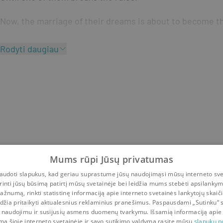
Now, the marriage of their dreams is about to become the
Rodyti daugiau
Mums rūpi Jūsų privatumas
udoti slapukus, kad geriau suprastume jūsų naudojimąsi mūsų interneto sve
rinti jūsų būsimą patirtį mūsų svetainėje bei leidžia mums stebėti apsilanky
ažnumą, rinkti statistinę informaciją apie interneto svetainės lankytojų skaiči
idžia pritaikyti aktualesnius reklaminius pranešimus. Paspausdami „Sutinku“ 
 naudojimu ir susijusių asmens duomenų tvarkymu. Išsamią informaciją apie
mą šioje interneto svetainėje ir savo sutikimo valdymą rasite mūsų
slapukų po