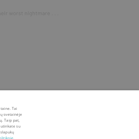
ir worst nightmare . . .
taine. Tai
mų svetainėje
ų. Taip pat,
sutinkate su
 slapukų
litikoje.