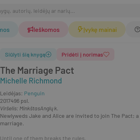
omos
Ieškomos
Įvykę mainai
Siūlyti šią knygą
Pridėti į norimas
The Marriage Pact
Michelle Richmond
Leidėjas
:
Penguin
2017
496 psl.
Viršelis
:
Minkštas
Anglų k.
Newlyweds Jake and Alice are invited to join The Pact; a 
marriage.
Until one of them breaks the rules.