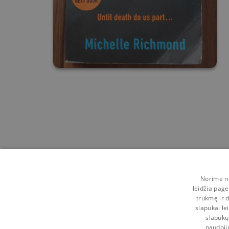
Norime na
leidžia page
trukmę ir d
slapukai le
slapukų
naudoji