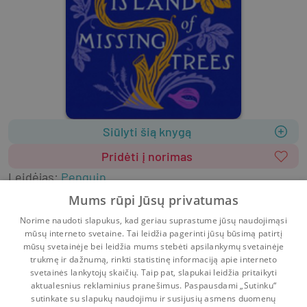
Siūlyti šią knygą
Pridėti į norimas
Leidėjas
:
Penguin
2021
368 psl.
ISBN
9780241435007
Mums rūpi Jūsų privatumas
Viršelis
:
Minkštas
Anglų k.
Norime naudoti slapukus, kad geriau suprastume jūsų naudojimąsi
Ekologija, aplinkosauga
Gamtos mokslai
mūsų interneto svetaine. Tai leidžia pagerinti jūsų būsimą patirtį
Literatūra užsienio kalbomis
Negrožinė literatūra
mūsų svetainėje bei leidžia mums stebėti apsilankymų svetainėje
trukmę ir dažnumą, rinkti statistinę informaciją apie interneto
svetainės lankytojų skaičių. Taip pat, slapukai leidžia pritaikyti
aktualesnius reklaminius pranešimus. Paspausdami „Sutinku“
sutinkate su slapukų naudojimu ir susijusių asmens duomenų
Pradinis
Krepšelis
Pokalbiai
Pranešimai
Paskyra