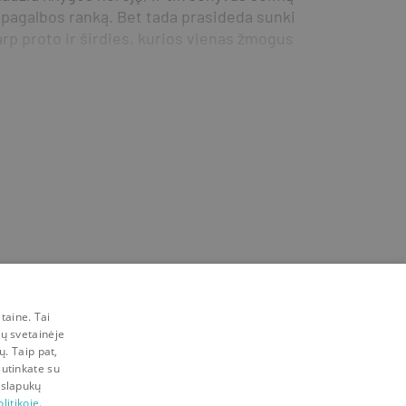
i pagalbos ranką. Bet tada prasideda sunki 
rp proto ir širdies, kurios vienas žmogus 
taine. Tai
mų svetainėje
ų. Taip pat,
sutinkate su
 slapukų
litikoje.