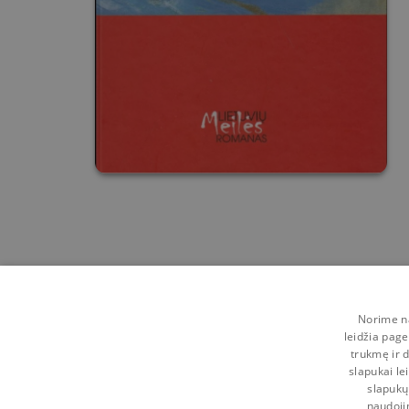
Norime na
leidžia page
trukmę ir d
slapukai le
slapukų
naudoji