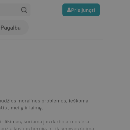
Prisijungti
Pagalba
audžios moralinės problemos, ieškoma 
tis į meilę ir laimę.
 likimas, kuriama jos darbo atmosfera: 
laužia knygos heroję, ir tik senyvas šeimą 