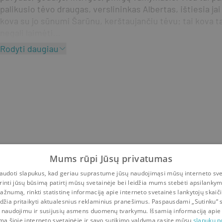
palikusio tėvo draugas, verslininkas Albertas, ištiesia ja
kova su jo sūnumi Šarūnu, kerštaujančiu tėvu; tai kova ta
negali laimėti...
Rodyti daugiau
Mums rūpi Jūsų privatumas
udoti slapukus, kad geriau suprastume jūsų naudojimąsi mūsų interneto sve
rinti jūsų būsimą patirtį mūsų svetainėje bei leidžia mums stebėti apsilanky
ažnumą, rinkti statistinę informaciją apie interneto svetainės lankytojų skaiči
idžia pritaikyti aktualesnius reklaminius pranešimus. Paspausdami „Sutinku“ 
 naudojimu ir susijusių asmens duomenų tvarkymu. Išsamią informaciją apie
mą šioje interneto svetainėje ir savo sutikimo valdymą rasite mūsų
slapukų po