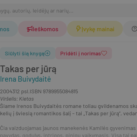
omos
Ieškomos
Įvykę mainai
Siūlyti šią knygą
Pridėti į norimas
Takas per jūrą
Irena Buivydaitė
2004
312 psl.
ISBN
9789955084815
Viršelis
:
Kietas
Šiame Irenos Buivydaitės romane toliau gvildenamos sk
kelių į šviesią romantikos šalį – tai „Takas per jūrą“, vedan
Čia vaizduojamas jaunos manekenės Kamilės gyvenimas ir
pavydas, godulys, intrigos, pinigų vaikymasis. Visa tai pa