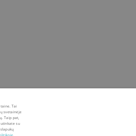
taine. Tai
mų svetainėje
ų. Taip pat,
sutinkate su
 slapukų
litikoje.