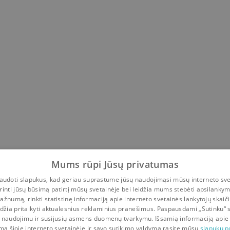
Mums rūpi Jūsų privatumas
udoti slapukus, kad geriau suprastume jūsų naudojimąsi mūsų interneto sve
rinti jūsų būsimą patirtį mūsų svetainėje bei leidžia mums stebėti apsilanky
ažnumą, rinkti statistinę informaciją apie interneto svetainės lankytojų skaiči
idžia pritaikyti aktualesnius reklaminius pranešimus. Paspausdami „Sutinku“ 
 naudojimu ir susijusių asmens duomenų tvarkymu. Išsamią informaciją apie
mą šioje interneto svetainėje ir savo sutikimo valdymą rasite mūsų
slapukų po