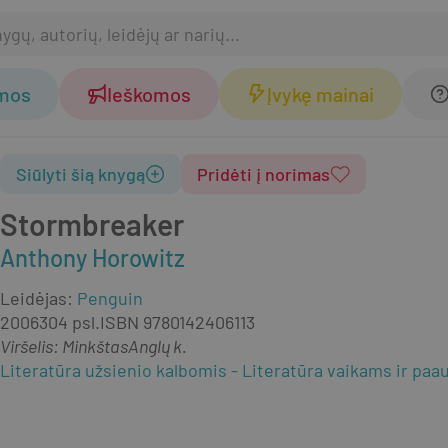
omos
Ieškomos
Įvykę mainai
Siūlyti šią knygą
Pridėti į norimas
Stormbreaker
Anthony Horowitz
Leidėjas
:
Penguin
2006
304 psl.
ISBN
9780142406113
Viršelis
:
Minkštas
Anglų k.
Literatūra užsienio kalbomis
Literatūra vaikams ir paa