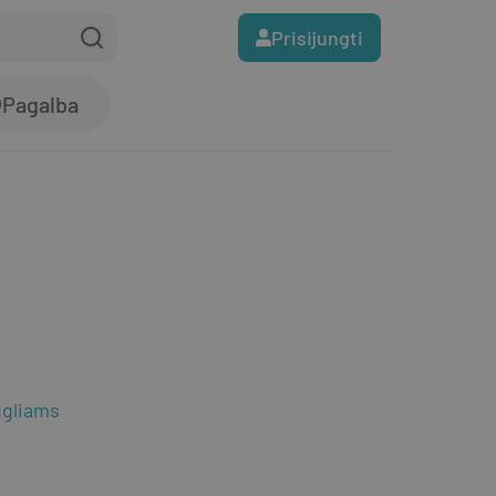
Prisijungti
Pagalba
ugliams