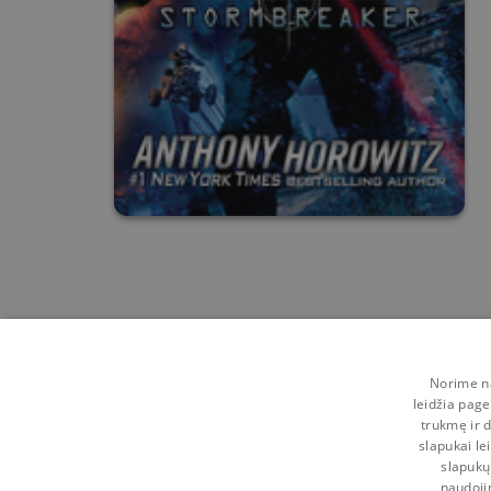
Norime na
leidžia page
trukmę ir d
slapukai le
slapukų
naudoji