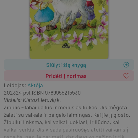
Siūlyti šią knygą
Pridėti į norimas
Leidėjas
:
Aktėja
2023
24 psl.
ISBN
9789955215530
Viršelis
:
Kietas
Lietuvių k.
Žibulis – labai dailus ir meilus asiliukas. Jis mėgsta 
žaisti su vaikais ir be galo laimingas. Kai jie jį glosto. 
Žibuliui linksma, kai vaikai juokiasi, ir liūdna, kai 
vaikai verkia. Jis visada pasiruošęs ateiti vaikams į 
pagalbą, nes jie dar maži, dar daug ko nežino ir tik 