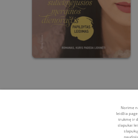
Norime na
leidžia page
trukmę ir d
slapukai le
slapukų
naudoji