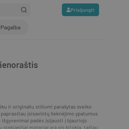
Prisijungti
Pagalba
ienoraštis
u ir originaliu stiliumi parašytas sveiko 
 paprasčiau įsisavintų lieknėjimo ypatumus 
 išgyvenimai padės įsijausti į bjauriojo 
siekiančiai moteriai yra vis kitokia, tačiau 