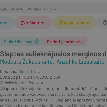
omos
Ieškomos
Įvykę mainai
Siūlyti šią knygą
Pridėti į norimas
Slaptas sulieknėjusios merginos d
Modesta Žukauskaitė
Anželika Liauškaitė
Leidėjas
:
Alma littera
2015
232 psl.
ISBN
9786090121368
Viršelis
:
Kietas
Lietuvių k.
„Slaptas sulieknėjusios merginos dienoraštis“ – šiuolaikišk
gyvenimo būdo vadovas, skirtas tam, kad skaitytojos dar
ar naujus įpročius. Atvirai ir įkvepiančiai aprašyti Smiltės
ančiuko virtimo gulbe kasdienybę, kuri kiekvienai pokyčių 