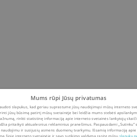
Mums rūpi Jūsų privatumas
udoti slapukus, kad geriau suprastume jūsų naudojimąsi mūsų interneto sve
rinti jūsų būsimą patirtį mūsų svetainėje bei leidžia mums stebėti apsilanky
ažnumą, rinkti statistinę informaciją apie interneto svetainės lankytojų skaiči
idžia pritaikyti aktualesnius reklaminius pranešimus. Paspausdami „Sutinku“ 
 naudojimu ir susijusių asmens duomenų tvarkymu. Išsamią informaciją apie
mą šioje interneto svetainėje ir savo sutikimo valdymą rasite mūsų
slapukų po