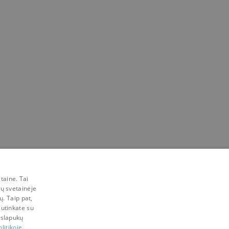
taine. Tai
mų svetainėje
ų. Taip pat,
sutinkate su
 slapukų
litikoje.