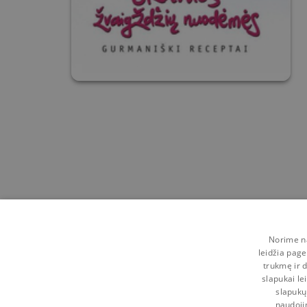
Norime na
leidžia page
trukmę ir d
slapukai le
slapukų
naudoji