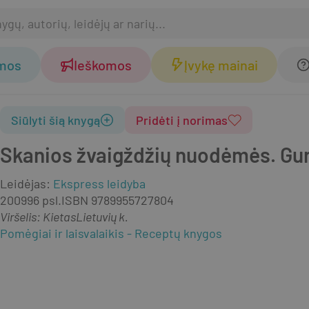
omos
Ieškomos
Įvykę mainai
Siūlyti šią knygą
Pridėti į norimas
Skanios žvaigždžių nuodėmės. Gur
Leidėjas
:
Ekspress leidyba
2009
96 psl.
ISBN
9789955727804
Viršelis
:
Kietas
Lietuvių k.
Pomėgiai ir laisvalaikis
Receptų knygos