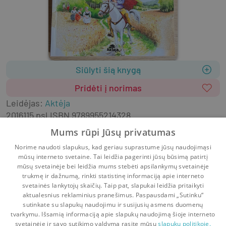
Siūlyti šią knygą
Pridėti į norimas
Leidėjas
:
Aktėja
2016
115 psl.
ISBN
9789955214328
Lietuvių k.
Mums rūpi Jūsų privatumas
Pasaulio pasakos
Norime naudoti slapukus, kad geriau suprastume jūsų naudojimąsi
mūsų interneto svetaine. Tai leidžia pagerinti jūsų būsimą patirtį
Pasakos
Pasaulio šalių pasakos
mūsų svetainėje bei leidžia mums stebėti apsilankymų svetainėje
trukmę ir dažnumą, rinkti statistinę informaciją apie interneto
svetainės lankytojų skaičių. Taip pat, slapukai leidžia pritaikyti
aktualesnius reklaminius pranešimus. Paspausdami „Sutinku“
sutinkate su slapukų naudojimu ir susijusių asmens duomenų
Pradinis
Krepšelis
Pokalbiai
Pranešimai
Paskyra
tvarkymu. Išsamią informaciją apie slapukų naudojimą šioje interneto
svetainėje ir savo sutikimo valdymą rasite mūsų
slapukų politikoje.