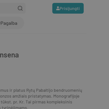
Prisijungti
Pagalba
ensena
samus ir platus Rytų Pabaltijo bendruomenių 
onzos amžiais pristatymas. Monografijoje 
tūkst. pr. Kr. Tai pirmas kompleksinis 
 tyrinėjimams.