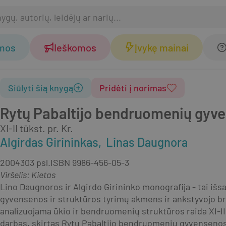
omos
Ieškomos
Įvykę mainai
Siūlyti šią knygą
Pridėti į norimas
Rytų Pabaltijo bendruomenių gyv
XI-II tūkst. pr. Kr.
Algirdas Girininkas
Linas Daugnora
2004
303 psl.
ISBN
9986-456-05-3
Viršelis
:
Kietas
Lino Daugnoros ir Algirdo Girininko monografija - tai iš
gyvensenos ir struktūros tyrimų akmens ir ankstyvojo br
analizuojama ūkio ir bendruomenių struktūros raida XI-II 
darbas, skirtas Rytų Pabaltijo bendruomenių gyvensenos