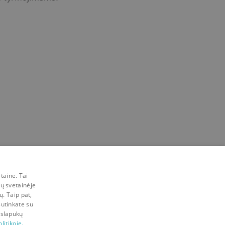
taine. Tai
mų svetainėje
ų. Taip pat,
sutinkate su
 slapukų
litikoje.