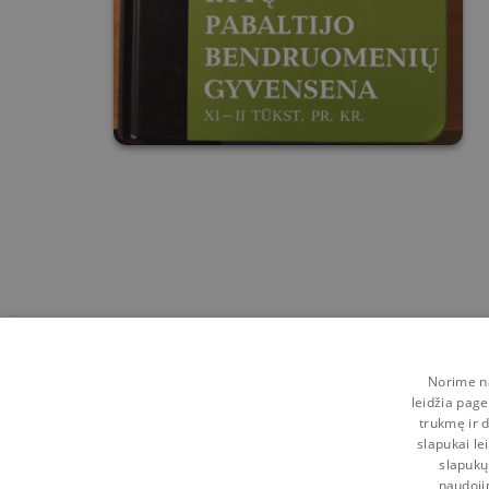
Norime na
leidžia page
trukmę ir d
slapukai le
slapukų
naudoji