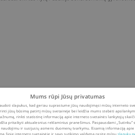
Mums rūpi Jūsų privatumas
udoti slapukus, kad geriau suprastume jūsų naudojimąsi mūsų interneto sve
rinti jūsų būsimą patirtį mūsų svetainėje bei leidžia mums stebėti apsilanky
ažnumą, rinkti statistinę informaciją apie interneto svetainės lankytojų skaiči
idžia pritaikyti aktualesnius reklaminius pranešimus. Paspausdami „Sutinku“ 
 naudojimu ir susijusių asmens duomenų tvarkymu. Išsamią informaciją apie
mą šioje interneto svetainėje ir savo sutikimo valdymą rasite mūsų
slapukų po