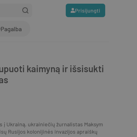
Prisijungti
Pagalba
puoti kaimyną ir išsisukti
as
 į Ukrainą, ukrainiečių žurnalistas Maksym 
sų Rusijos kolonijinės invazijos apraiškų 