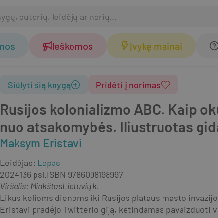
omos
Ieškomos
Įvykę mainai
Siūlyti šią knygą
Pridėti į norimas
Rusijos kolonializmo ABC. Kaip oku
nuo atsakomybės. Iliustruotas gid
Maksym Eristavi
Leidėjas
:
Lapas
2024
136 psl.
ISBN
9786098198997
Viršelis
:
Minkštas
Lietuvių k.
Likus kelioms dienoms iki Rusijos plataus masto invazijos
Eristavi pradėjo Twitterio giją, ketindamas pavaizduoti vi