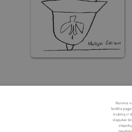
Norime na
leidžia page
trukmę ir d
slapukai le
slapukų
naudoji