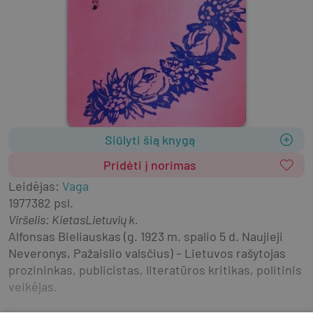
Siūlyti šią knygą
Pridėti į norimas
Leidėjas
:
Vaga
1977
382 psl.
Viršelis
:
Kietas
Lietuvių k.
Alfonsas Bieliauskas (g. 1923 m. spalio 5 d. Naujieji 
Neveronys, Pažaislio valsčius) – Lietuvos rašytojas 
prozininkas, publicistas, literatūros kritikas, politinis 
veikėjas.