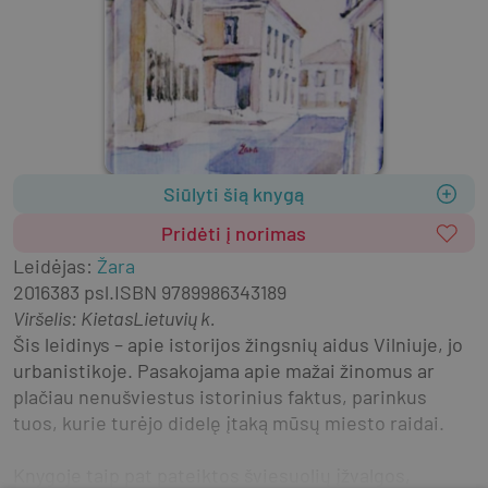
Siūlyti šią knygą
Pridėti į norimas
Leidėjas
:
Žara
2016
383 psl.
ISBN
9789986343189
Viršelis
:
Kietas
Lietuvių k.
Šis leidinys – apie istorijos žingsnių aidus Vilniuje, jo 
urbanistikoje. Pasakojama apie mažai žinomus ar 
plačiau nenušviestus istorinius faktus, parinkus 
tuos, kurie turėjo didelę įtaką mūsų miesto raidai.
Knygoje taip pat pateiktos šviesuolių įžvalgos, 