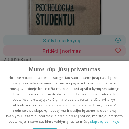
Siūlyti šią knygą
Pridėti į norimas
2000
258 psl.
Lietuvių k.
Mums rūpi Jūsų privatumas
Pateikiamos išsamios ir sistemingos žinios apie 
Norime naudoti slapukus, kad geriau suprastume jūsų naudojimąsi
įvairias psichologijos koncepcijas.
mūsų interneto svetaine. Tai leidžia pagerinti jūsų būsimą patirtį
mūsų svetainėje bei leidžia mums stebėti apsilankymų svetainėje
trukmę ir dažnumą, rinkti statistinę informaciją apie interneto
svetainės lankytojų skaičių. Taip pat, slapukai leidžia pritaikyti
aktualesnius reklaminius pranešimus. Paspausdami „Sutinku“
sutinkate su slapukų naudojimu ir susijusių asmens duomenų
Pradinis
Krepšelis
Pokalbiai
Pranešimai
Paskyra
tvarkymu. Išsamią informaciją apie slapukų naudojimą šioje interneto
svetainėje ir savo sutikimo valdymą rasite mūsų
slapukų politikoje.
Bookswap programėlė