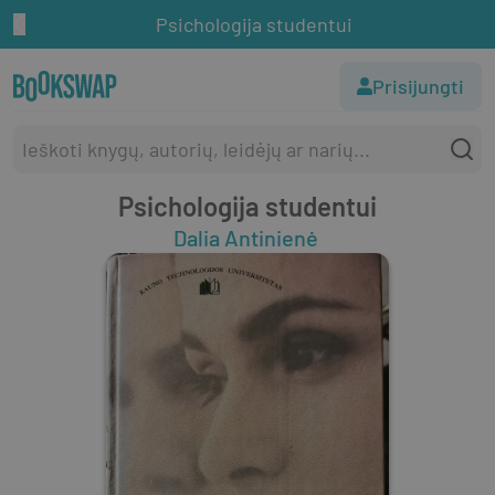
Psichologija studentui
Prisijungti
Psichologija studentui
Dalia Antinienė