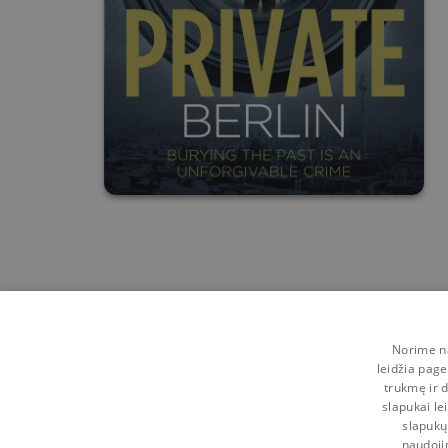
Norime na
leidžia page
trukmę ir d
slapukai le
slapukų
naudoji