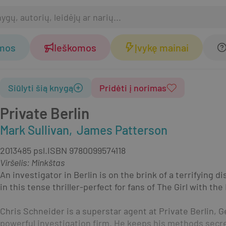
omos
Ieškomos
Įvykę mainai
Siūlyti šią knygą
Pridėti į norimas
Private Berlin
Mark Sullivan
James Patterson
2013
485 psl.
ISBN
9780099574118
Viršelis
:
Minkštas
An investigator in Berlin is on the brink of a terrifying 
in this tense thriller-perfect for fans of The Girl with th
Chris Schneider is a superstar agent at Private Berlin, 
powerful investigation firm. He keeps his methods secret