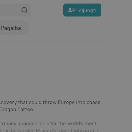
Prisijungti
Pagalba
discovery that could throw Europe into chaos 
e Dragon Tattoo.
Germany headquarters for the world's most 
 as he tackles Private's most high-profile 