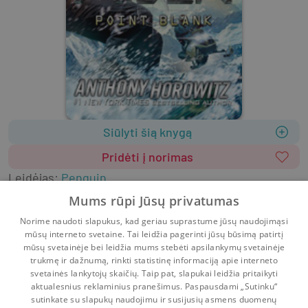
Siūlyti šią knygą
Pridėti į norimas
Leidėjas
:
Penguin
2006
320 psl.
ISBN
9780142406120
Mums rūpi Jūsų privatumas
Viršelis
:
Minkštas
Anglų k.
Norime naudoti slapukus, kad geriau suprastume jūsų naudojimąsi
Literatūra užsienio kalbomis
mūsų interneto svetaine. Tai leidžia pagerinti jūsų būsimą patirtį
Literatūra vaikams ir paaugliams
mūsų svetainėje bei leidžia mums stebėti apsilankymų svetainėje
trukmę ir dažnumą, rinkti statistinę informaciją apie interneto
svetainės lankytojų skaičių. Taip pat, slapukai leidžia pritaikyti
aktualesnius reklaminius pranešimus. Paspausdami „Sutinku“
sutinkate su slapukų naudojimu ir susijusių asmens duomenų
Pradinis
Krepšelis
Pokalbiai
Pranešimai
Paskyra