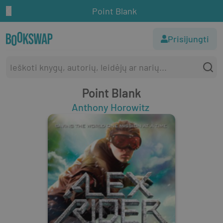
Point Blank
Prisijungti
Point Blank
Anthony Horowitz