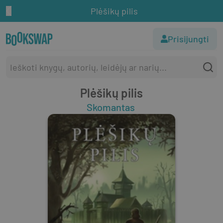
Plėšikų pilis
Prisijungti
Plėšikų pilis
Skomantas