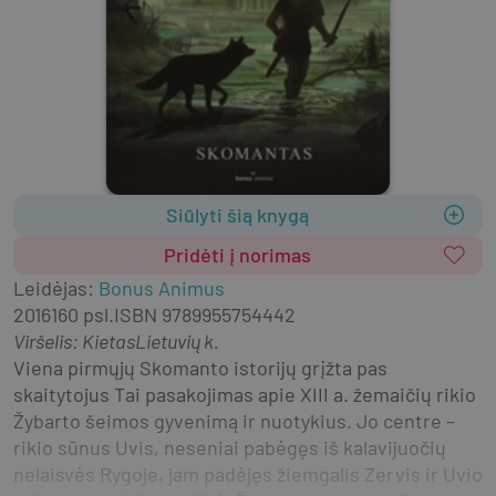
Siūlyti šią knygą
Pridėti į norimas
Leidėjas
:
Bonus Animus
2016
160 psl.
ISBN
9789955754442
Viršelis
:
Kietas
Lietuvių k.
Viena pirmųjų Skomanto istorijų grįžta pas 
skaitytojus Tai pasakojimas apie XIII a. žemaičių rikio 
Žybarto šeimos gyvenimą ir nuotykius. Jo centre – 
rikio sūnus Uvis, neseniai pabėgęs iš kalavijuočių 
nelaisvės Rygoje, jam padėjęs žiemgalis Zervis ir Uvio 