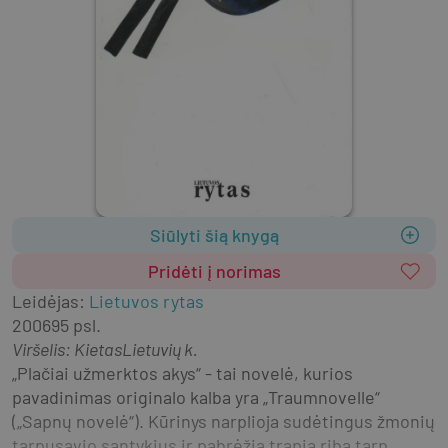
Siūlyti šią knygą
Pridėti į norimas
Leidėjas
:
Lietuvos rytas
2006
95 psl.
Viršelis
:
Kietas
Lietuvių k.
„Plačiai užmerktos akys“ - tai novelė, kurios 
pavadinimas originalo kalba yra „Traumnovelle“ 
(„Sapnų novelė“). Kūrinys narplioja sudėtingus žmonių 
tarpusavio santykius ir pabrėžia trapią ribą tarp 