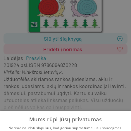
Siūlyti šią knygą
Pridėti į norimas
Leidėjas
:
Presvika
2019
24 psl.
ISBN
9786094830228
Viršelis
:
Minkštas
Lietuvių k.
Užduotėlės skiriamos rankos judesiams, akių ir 
rankos judesiams, akių ir rankos koordinacijai lavinti, 
dėmesiui, pastabumui ugdyti. Kartu su vaiku 
užduotėles atlieka linksmas peliukas. Visų užduočių 
piešinėlius vaikas gali nuspalvinti.
Mums rūpi Jūsų privatumas
Rodyti daugiau
Norime naudoti slapukus, kad geriau suprastume jūsų naudojimąsi
Literatūra vaikams ir paaugliams