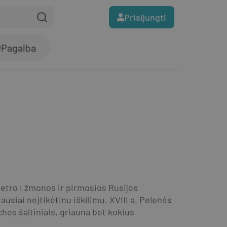
Prisijungti
Pagalba
etro I žmonos ir pirmosios Rusijos 
siai neįtikėtinu iškilimu, XVIII a. Pelenės 
hos šaltiniais, griauna bet kokius 