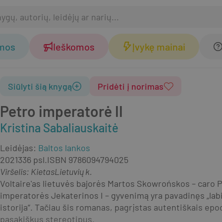
omos
Ieškomos
Įvykę mainai
Siūlyti šią knygą
Pridėti į norimas
Petro imperatorė II
Kristina Sabaliauskaitė
Leidėjas
:
Baltos lankos
2021
336 psl.
ISBN
9786094794025
Viršelis
:
Kietas
Lietuvių k.
Voltaire'as lietuvės bajorės Martos Skowrońskos – caro P
imperatorės Jekaterinos I – gyvenimą yra pavadinęs „labiau
istorija“. Tačiau šis romanas, pagrįstas autentiškais epoc
pasakiškus stereotipus.