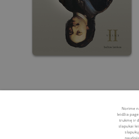
Norime na
leidžia page
trukmę ir d
slapukai le
slapukų
naudoji