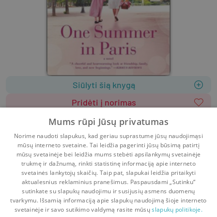
Siūlyti šią knygą
Pridėti į norimas
Leidėjas
:
HQN Books
Mums rūpi Jūsų privatumas
2021
464 psl.
ISBN
9781335462756
Norime naudoti slapukus, kad geriau suprastume jūsų naudojimąsi
Viršelis
:
Minkštas
Anglų k.
mūsų interneto svetaine. Tai leidžia pagerinti jūsų būsimą patirtį
Grožinė literatūra
Literatūra užsienio kalbomis
mūsų svetainėje bei leidžia mums stebėti apsilankymų svetainėje
trukmę ir dažnumą, rinkti statistinę informaciją apie interneto
svetainės lankytojų skaičių. Taip pat, slapukai leidžia pritaikyti
aktualesnius reklaminius pranešimus. Paspausdami „Sutinku“
sutinkate su slapukų naudojimu ir susijusių asmens duomenų
Pradinis
Krepšelis
Pokalbiai
Pranešimai
Paskyra
tvarkymu. Išsamią informaciją apie slapukų naudojimą šioje interneto
svetainėje ir savo sutikimo valdymą rasite mūsų
slapukų politikoje.