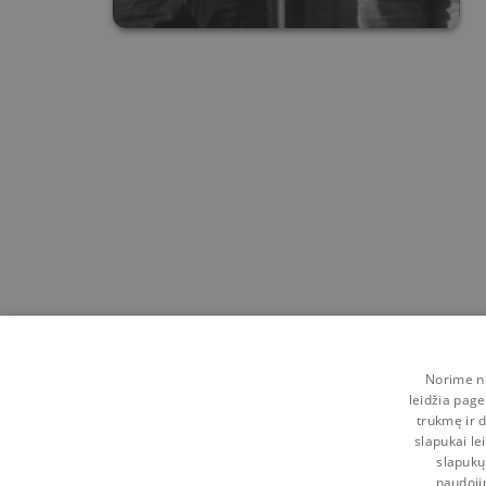
Norime na
leidžia page
trukmę ir d
slapukai le
slapukų
naudoji