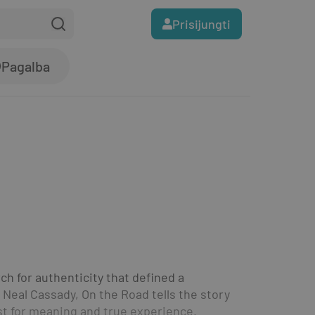
Prisijungti
Pagalba
 for authenticity that defined a 
Neal Cassady, On the Road tells the story 
t for meaning and true experience. 