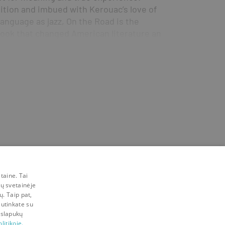
ition and imbued with Kerouac’s love of 
anguage as jazz, On the Road is the 
ook that changed American literature and 
taine. Tai
mų svetainėje
ų. Taip pat,
sutinkate su
 slapukų
litikoje.