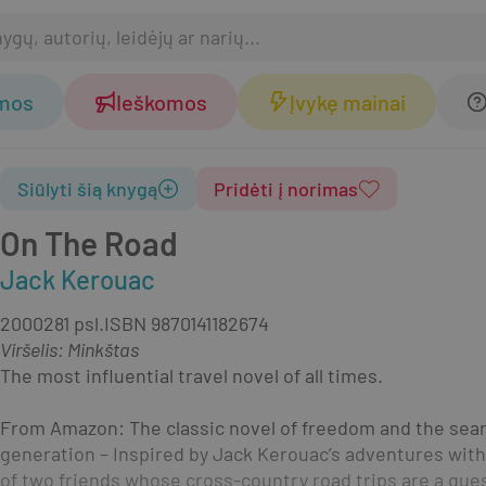
omos
Ieškomos
Įvykę mainai
Siūlyti šią knygą
Pridėti į norimas
On The Road
Jack Kerouac
2000
281 psl.
ISBN
9870141182674
Viršelis
:
Minkštas
The most influential travel novel of all times.
From Amazon: The classic novel of freedom and the search
generation – Inspired by Jack Kerouac’s adventures with 
of two friends whose cross-country road trips are a ques