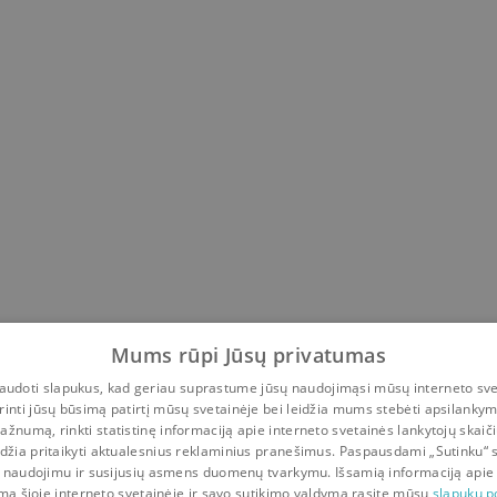
Mums rūpi Jūsų privatumas
udoti slapukus, kad geriau suprastume jūsų naudojimąsi mūsų interneto sve
rinti jūsų būsimą patirtį mūsų svetainėje bei leidžia mums stebėti apsilanky
ažnumą, rinkti statistinę informaciją apie interneto svetainės lankytojų skaiči
idžia pritaikyti aktualesnius reklaminius pranešimus. Paspausdami „Sutinku“ 
 naudojimu ir susijusių asmens duomenų tvarkymu. Išsamią informaciją apie
mą šioje interneto svetainėje ir savo sutikimo valdymą rasite mūsų
slapukų po