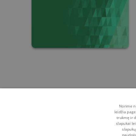
Norime na
leidžia page
trukmę ir d
slapukai le
slapukų
naudoji