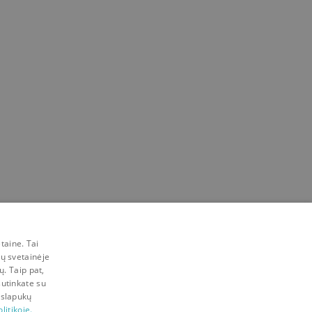
taine. Tai
mų svetainėje
ų. Taip pat,
sutinkate su
 slapukų
litikoje.