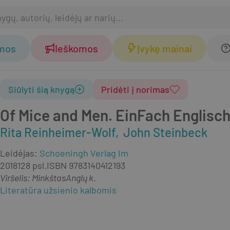
omos
Ieškomos
Įvykę mainai
Siūlyti šią knygą
Pridėti į norimas
Of Mice and Men. EinFach Englisc
Rita Reinheimer-Wolf
John Steinbeck
Leidėjas
:
Schoeningh Verlag Im
2018
128 psl.
ISBN
9783140412193
Viršelis
:
Minkštas
Anglų k.
Literatūra užsienio kalbomis