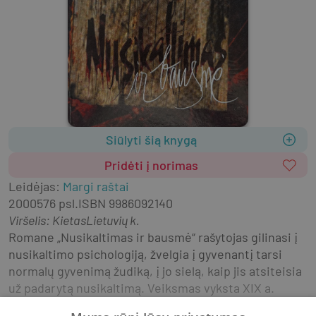
Siūlyti šią knygą
Pridėti į norimas
Leidėjas
:
Margi raštai
2000
576 psl.
ISBN
9986092140
Viršelis
:
Kietas
Lietuvių k.
Romane „Nusikaltimas ir bausmė“ rašytojas gilinasi į 
nusikaltimo psichologiją, žvelgia į gyvenantį tarsi 
normalų gyvenimą žudiką, į jo sielą, kaip jis atsiteisia 
už padarytą nusikaltimą. Veiksmas vyksta XIX a. 
Rusijoje, Sankt Peterburge. Skurdžiai gyvenantis, iš 