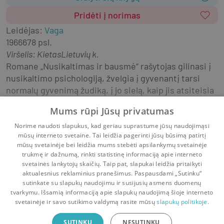
Pridėti į norimas
Leidėjas
:
Vaga
1966
678 psl.
Viršelis
:
Kietas
Lietuvių k.
Romane „Nusikaltimas ir bausmė“ rašytojas gilinasi į 
nusikaltimo psichologiją, žvelgia į gyvenantį tarsi 
normalų gyvenimą žudiką, į jo sielą, kaip jis atsiteisia 
už padarytą nusikaltimą. Veiksmas vyksta XIX a. 
Mums rūpi Jūsų privatumas
Rusijoje, Sankt Peterburge. Skurdžiai gyvenantis, iš 
universiteto sąrašų išbruktas ir vienatvėje 
Norime naudoti slapukus, kad geriau suprastume jūsų naudojimąsi
mūsų interneto svetaine. Tai leidžia pagerinti jūsų būsimą patirtį
paskendęs Raskolnikovas sukuria teoriją apie du 
Rodyti daugiau
mūsų svetainėje bei leidžia mums stebėti apsilankymų svetainėje
žmonių tipus – stipriuosius išskirtinius ir paprastus. 
trukmę ir dažnumą, rinkti statistinę informaciją apie interneto
Siekdamas įrodyti savo išskirtinumą, jis ryžtasi 
svetainės lankytojų skaičių. Taip pat, slapukai leidžia pritaikyti
žmogžudystei.
aktualesnius reklaminius pranešimus. Paspausdami „Sutinku“
sutinkate su slapukų naudojimu ir susijusių asmens duomenų
Pradinis
Krepšelis
Pokalbiai
Pranešimai
Paskyra
tvarkymu. Išsamią informaciją apie slapukų naudojimą šioje interneto
Po žmogžudystės Raskolnikovą užvaldo baimės ir 
svetainėje ir savo sutikimo valdymą rasite mūsų
slapukų politikoje.
ligos. Jis keistai elgiasi, jo nebeatpažįsta artimieji, jis 
Bookswap programėlė
nuo visų atsiriboja, tačiau kam nors vis 
SUTINKU
NESUTINKU