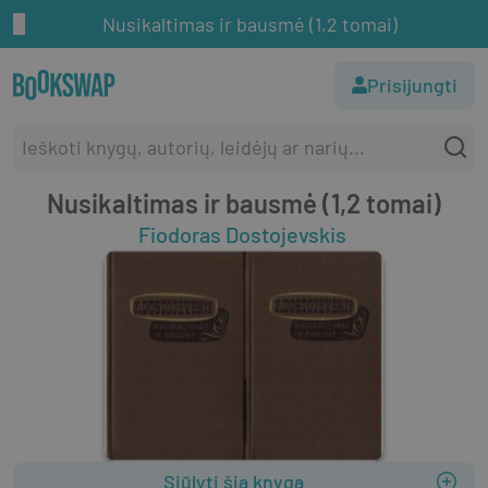
Nusikaltimas ir bausmė (1,2 tomai)
Prisijungti
Nusikaltimas ir bausmė (1,2 tomai)
Fiodoras Dostojevskis
Siūlyti šią knygą