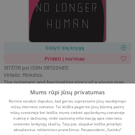
Siūlyti šią knygą
Pridėti į norimas
1973
176 psl.
ISBN
0811204812
Viršelis
:
Minkštas
The poignant and fascinating story of a young man 
who is caught between the breakup of the traditions 
Mums rūpi Jūsų privatumas
of a northern Japanese aristocratic family and the 
Norime naudoti slapukus, kad geriau suprastume jūsų naudojimąsi
impact of Western ideas.
mūsų interneto svetaine. Tai leidžia pagerinti jūsų būsimą patirtį
mūsų svetainėje bei leidžia mums stebėti apsilankymų svetainėje
trukmę ir dažnumą, rinkti statistinę informaciją apie interneto
svetainės lankytojų skaičių. Taip pat, slapukai leidžia pritaikyti
aktualesnius reklaminius pranešimus. Paspausdami „Sutinku“