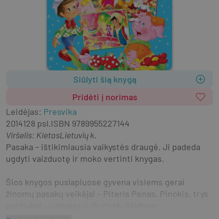
Siūlyti šią knygą
Pridėti į norimas
Leidėjas
:
Presvika
2014
128 psl.
ISBN
9789955227144
Viršelis
:
Kietas
Lietuvių k.
Pasaka – ištikimiausia vaikystės draugė. Ji padeda 
ugdyti vaizduotę ir moko vertinti knygas.
Šios knygos puslapiuose gyvena visiems gerai 
žinomų pasakų veikėjai – Piteris Penas, Pinokis, trys 
paršiukai, Joniukas ir Grytutė, Aladinas.