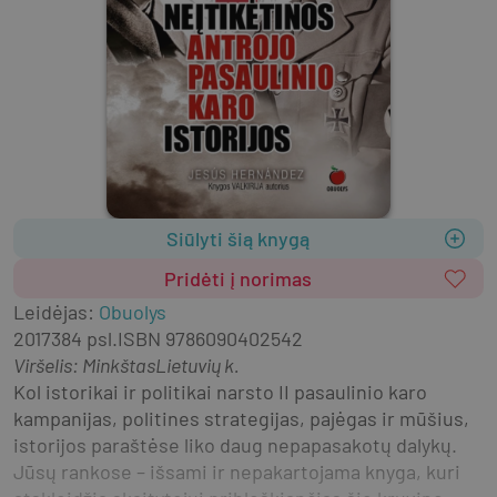
Siūlyti šią knygą
Pridėti į norimas
Leidėjas
:
Obuolys
2017
384 psl.
ISBN
9786090402542
Viršelis
:
Minkštas
Lietuvių k.
Kol istorikai ir politikai narsto II pasaulinio karo 
kampanijas, politines strategijas, pajėgas ir mūšius, 
istorijos paraštėse liko daug nepapasakotų dalykų. 
Jūsų rankose – išsami ir nepakartojama knyga, kuri 