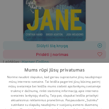
Siūlyti šią knygą
Pridėti į norimas
Leidėjas
:
Harper Collins
2018
464 psl.
ISBN
9780062652775
Mums rūpi Jūsų privatumas
Viršelis
:
Kietas
Anglų k.
Norime naudoti slapukus, kad geriau suprastume jūsų naudojimąsi
Literatūra užsienio kalbomis
mūsų interneto svetaine. Tai leidžia pagerinti jūsų būsimą patirtį
Literatūra vaikams ir paaugliams
mūsų svetainėje bei leidžia mums stebėti apsilankymų svetainėje
trukmę ir dažnumą, rinkti statistinę informaciją apie interneto
svetainės lankytojų skaičių. Taip pat, slapukai leidžia pritaikyti
aktualesnius reklaminius pranešimus. Paspausdami „Sutinku“
sutinkate su slapukų naudojimu ir susijusių asmens duomenų
Pradinis
Krepšelis
Pokalbiai
Pranešimai
Paskyra