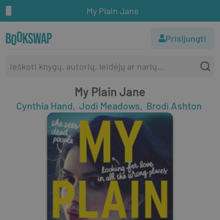
My Plain Jane
Prisijungti
My Plain Jane
Cynthia Hand
Jodi Meadows
Brodi Ashton