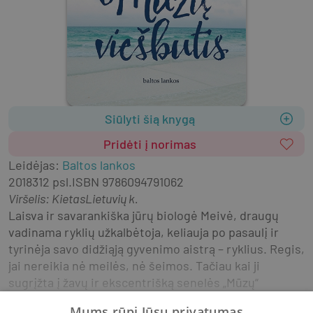
Siūlyti šią knygą
Pridėti į norimas
Leidėjas
:
Baltos lankos
2018
312 psl.
ISBN
9786094791062
Viršelis
:
Kietas
Lietuvių k.
Laisva ir savarankiška jūrų biologė Meivė, draugų 
vadinama ryklių užkalbėtoja, keliauja po pasaulį ir 
tyrinėja savo didžiąją gyvenimo aistrą – ryklius. Regis, 
jai nereikia nė meilės, nė šeimos. Tačiau kai ji 
sugrįžta į žavų ir ekscentrišką senelės „Mūzų“ 
viešbutį Floridos pakrantėje, kuriame praleido 
Mums rūpi Jūsų privatumas