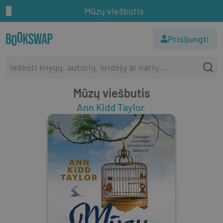
Mūzų viešbutis
Prisijungti
Mūzų viešbutis
Ann Kidd Taylor