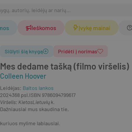
omos
Ieškomos
Įvykę mainai
Siūlyti šią knygą
Pridėti į norimas
Mes dedame tašką (filmo viršelis)
Colleen Hoover
Leidėjas
:
Baltos lankos
2024
368 psl.
ISBN
9786094799617
Viršelis
:
Kietas
Lietuvių k.
Dažniausiai mus skaudina tie,
kuriuos mylime labiausiai.