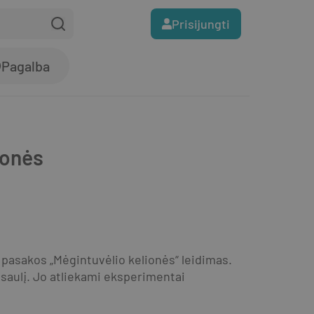
Prisijungti
Pagalba
ionės
 pasakos „Mėgintuvėlio kelionės“ leidimas. 
saulį. Jo atliekami eksperimentai 