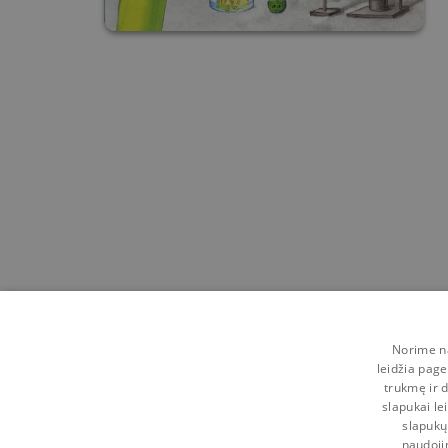
Norime na
leidžia page
trukmę ir d
slapukai le
slapukų
naudoji