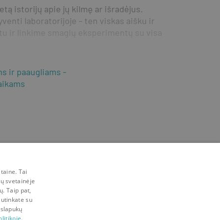
ą istorijų apie jų kilmę ar išradėjus. 
nti laboratorijoje – ten viskas aišku ir 
u ir linkime smagių eksperimentų su visa 
ms ir paaugliams
vaikams
taine. Tai
mų svetainėje
ų. Taip pat,
sutinkate su
 slapukų
litikoje.