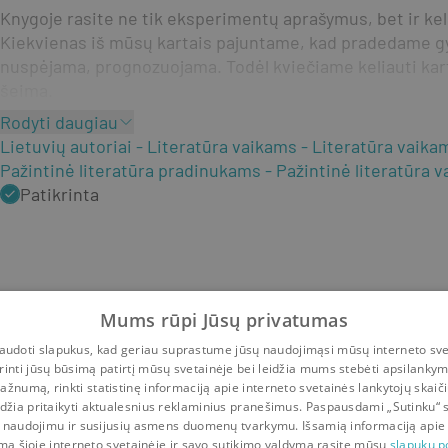
Knygoje rasite ne tik eksperimentų aprašymus, bet ir kelet
Kiekvienas iš mūsų kartais pajuntame, kad pradedame gyve
nuspėjama, prognozuojama. Todėl kviečiame keliauti kart
šeima.
Rodyti daugiau
Lietuvių autoriai
Literatūra vaikams
Literatūra vaika
Pažintinė literatūra pradinukams
Pažintinė literatūra 
Patikrinta
Mums rūpi Jūsų privatumas
udoti slapukus, kad geriau suprastume jūsų naudojimąsi mūsų interneto sve
rinti jūsų būsimą patirtį mūsų svetainėje bei leidžia mums stebėti apsilanky
ažnumą, rinkti statistinę informaciją apie interneto svetainės lankytojų skaiči
idžia pritaikyti aktualesnius reklaminius pranešimus. Paspausdami „Sutinku“ 
 naudojimu ir susijusių asmens duomenų tvarkymu. Išsamią informaciją apie
mą šioje interneto svetainėje ir savo sutikimo valdymą rasite mūsų
slapukų po