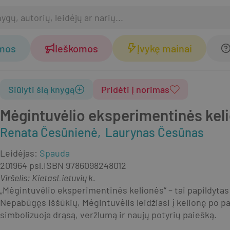
omos
Ieškomos
Įvykę mainai
Siūlyti šią knygą
Pridėti į norimas
Mėgintuvėlio eksperimentinės kel
Renata Česūnienė
Laurynas Česūnas
Leidėjas
:
Spauda
2019
64 psl.
ISBN
9786098248012
Viršelis
:
Kietas
Lietuvių k.
„Mėgintuvėlio eksperimentinės kelionės“ – tai papildytas
Nepabūgęs iššūkių, Mėgintuvėlis leidžiasi į kelionę po pa
simbolizuoja drąsą, veržlumą ir naujų potyrių paiešką.