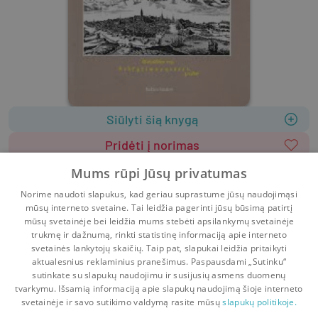
Siūlyti šią knygą
Pridėti į norimas
1996
767 psl.
Mums rūpi Jūsų privatumas
Viršelis
:
Kietas
Norime naudoti slapukus, kad geriau suprastume jūsų naudojimąsi
Lietuviškos knygos raida 1547 - 1940 metais.
mūsų interneto svetaine. Tai leidžia pagerinti jūsų būsimą patirtį
mūsų svetainėje bei leidžia mums stebėti apsilankymų svetainėje
trukmę ir dažnumą, rinkti statistinę informaciją apie interneto
svetainės lankytojų skaičių. Taip pat, slapukai leidžia pritaikyti
aktualesnius reklaminius pranešimus. Paspausdami „Sutinku“
sutinkate su slapukų naudojimu ir susijusių asmens duomenų
Pradinis
Krepšelis
Pokalbiai
Pranešimai
Paskyra
tvarkymu. Išsamią informaciją apie slapukų naudojimą šioje interneto
svetainėje ir savo sutikimo valdymą rasite mūsų
slapukų politikoje.