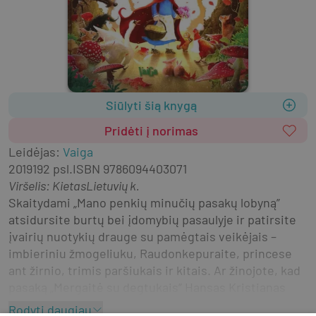
Siūlyti šią knygą
Pridėti į norimas
Leidėjas
:
Vaiga
2019
192 psl.
ISBN
9786094403071
Viršelis
:
Kietas
Lietuvių k.
Skaitydami „Mano penkių minučių pasakų lobyną” 
atsidursite burtų bei įdomybių pasaulyje ir patirsite 
įvairių nuotykių drauge su pamėgtais veikėjais – 
imbieriniu žmogeliuku, Raudonkepuraite, princese 
ant žirnio, trimis paršiukais ir kitais. Ar žinojote, kad 
pasaką „Mergaitė su degtukais” Hansas Kristianas 
Andersenas sukūrė išgirdęs vaikystėje elgetavusios 
Rodyti daugiau