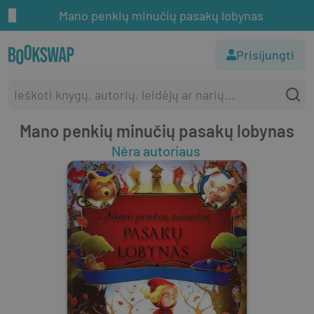
Mano penkių minučių pasakų lobynas
Prisijungti
Mano penkių minučių pasakų lobynas
Nėra autoriaus