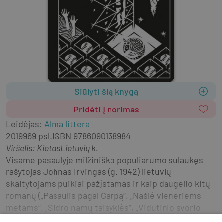
Siūlyti šią knygą
Pridėti į norimas
Leidėjas
:
Alma littera
2019
969 psl.
ISBN
9786090138984
Viršelis
:
Kietas
Lietuvių k.
Visame pasaulyje milžiniško populiarumo sulaukęs 
rašytojas Johnas Irvingas (g. 1942) lietuvių 
skaitytojams puikiai pažįstamas ir kaip daugelio kitų 
romanų („Pasaulis pagal Garpą“, „Našlė vieneriems 
metams“, „Sidro namų taisyklės“, „Vidutinio svorio 
santuoka“ ir kt.) autorius.