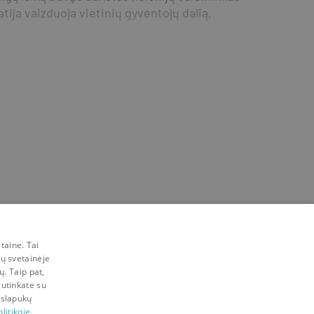
tija vaizduoja vietinių gyventojų dalią, 
taine. Tai
mų svetainėje
ų. Taip pat,
sutinkate su
 slapukų
litikoje.