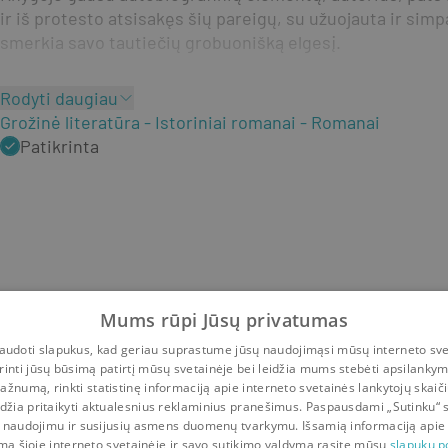
ir iš protesto atsisakęs šių pareigų, su užuojauta ir simpa
smerkia savo tautiečių grobuonišką elgesį.
Rodyti daugiau
Grožinė literatūra
Istoriniai romanai
Romanai
Patikrinta
Mums rūpi Jūsų privatumas
udoti slapukus, kad geriau suprastume jūsų naudojimąsi mūsų interneto sve
rinti jūsų būsimą patirtį mūsų svetainėje bei leidžia mums stebėti apsilanky
ažnumą, rinkti statistinę informaciją apie interneto svetainės lankytojų skaiči
idžia pritaikyti aktualesnius reklaminius pranešimus. Paspausdami „Sutinku“ 
 naudojimu ir susijusių asmens duomenų tvarkymu. Išsamią informaciją apie
mą šioje interneto svetainėje ir savo sutikimo valdymą rasite mūsų
slapukų po