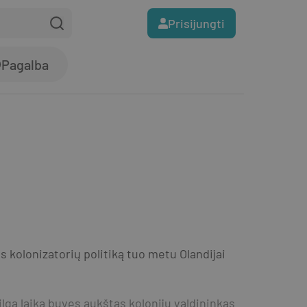
Prisijungti
Pagalba
 kolonizatorių politiką tuo metu Olandijai 
gą laiką buvęs aukštas kolonijų valdininkas 