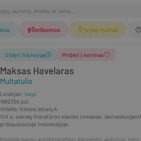
omos
Ieškomos
Įvykę mainai
Siūlyti šią knygą
Pridėti į norimas
Maksas Havelaras
Multatulis
Leidėjas
:
Vaga
1982
350 psl.
Viršelis
:
Kietas
Lietuvių k.
XIX a. olandų literatūros klasiko romanas, demaskuojantis
priklausiusioje Indonezijoje.
Knygoje gausu autobiografinių elementų, autorius, pats il