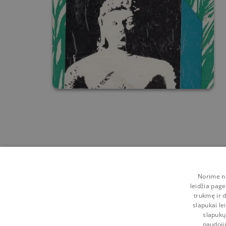
Norime na
leidžia page
trukmę ir d
slapukai le
slapukų
naudoji