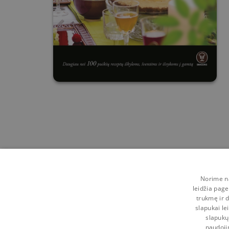
Norime na
leidžia page
trukmę ir d
slapukai le
slapukų
naudoji