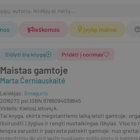
omos
Ieškomos
Įvykę mainai
Siūlyti šią knygą
Pridėti į norimas
Maistas gamtoje
Marta Černiauskaitė
Leidėjas
:
Smaguris
2016
272 psl.
ISBN
9786094039645
Viršelis
:
Kietas
Lietuvių k.
Tai knyga, skirta mėgstantiems laiką leisti gamtoje: org
išsiruošti į žygius ir rengti nuotaikingas iškylas. Viso to
lengva paruošti ir paprasta patiekti gamtoje: nuo greitai
sumuštinių iki virš laužo ruošiamų sočių pietų ir naminių