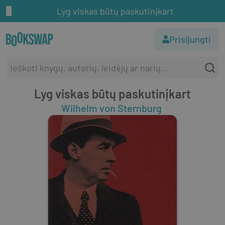
Lyg viskas būtų paskutinįkart
Prisijungti
Lyg viskas būtų paskutinįkart
Wilhelm von Sternburg