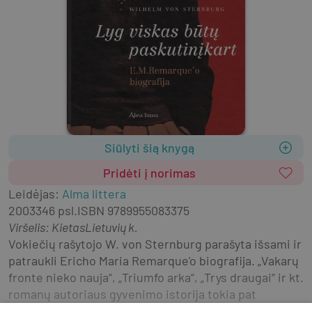
Siūlyti šią knygą
Pridėti į norimas
Leidėjas
:
Alma littera
2003
346 psl.
ISBN
9789955083375
Viršelis
:
Kietas
Lietuvių k.
Vokiečių rašytojo W. von Sternburg parašyta išsami ir 
patraukli Ericho Maria Remarque'o biografija. „Vakarų 
fronte nieko nauja“, „Triumfo arka“, „Trys draugai“ ir kt. 
romanų autoriaus gyvenimo istorija tokia pat 
nepamirštama kaip ir jo knygos.