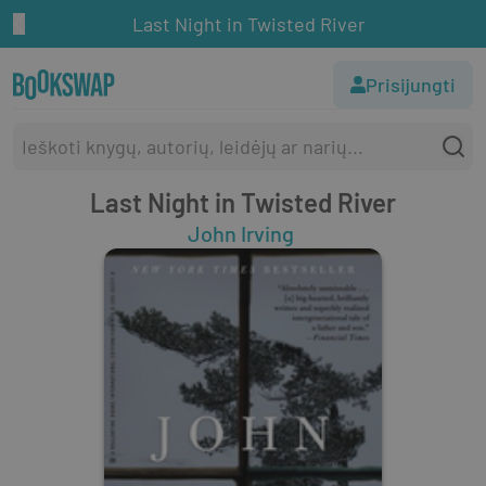
Last Night in Twisted River
Prisijungti
Last Night in Twisted River
John Irving