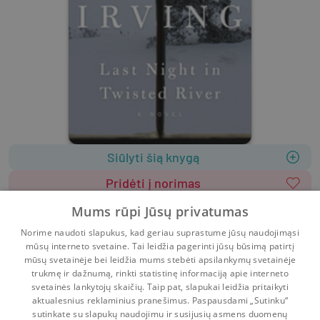
Siūlyti šią knygą
Pridėti į norimas
Leidėjas
:
Random House US
Mums rūpi Jūsų privatumas
2010
585 psl.
ISBN
9780345523778
Norime naudoti slapukus, kad geriau suprastume jūsų naudojimąsi
Viršelis
:
Minkštas
Anglų k.
mūsų interneto svetaine. Tai leidžia pagerinti jūsų būsimą patirtį
Grožinė literatūra
Literatūra užsienio kalbomis
mūsų svetainėje bei leidžia mums stebėti apsilankymų svetainėje
trukmę ir dažnumą, rinkti statistinę informaciją apie interneto
svetainės lankytojų skaičių. Taip pat, slapukai leidžia pritaikyti
aktualesnius reklaminius pranešimus. Paspausdami „Sutinku“
sutinkate su slapukų naudojimu ir susijusių asmens duomenų