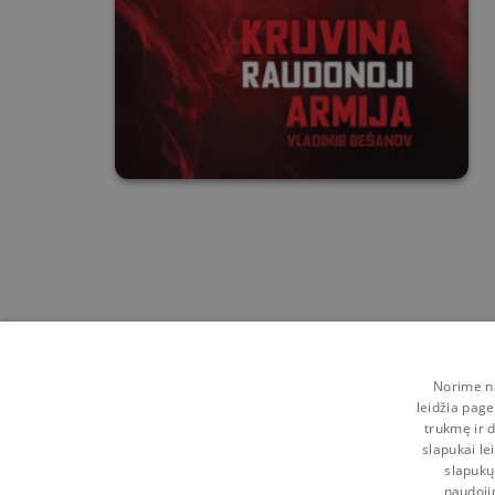
Norime na
leidžia page
trukmę ir d
slapukai le
slapukų
naudoji