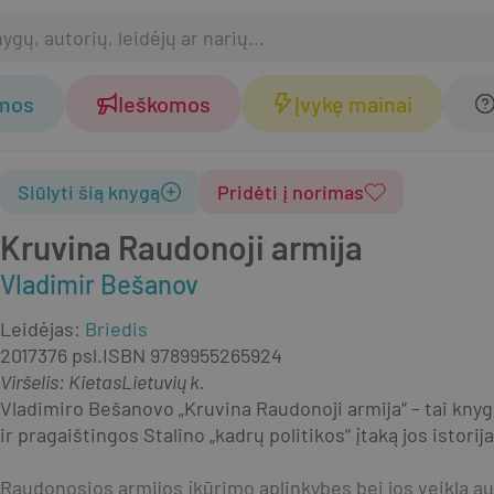
omos
Ieškomos
Įvykę mainai
Siūlyti šią knygą
Pridėti į norimas
Kruvina Raudonoji armija
Vladimir Bešanov
Leidėjas
:
Briedis
2017
376 psl.
ISBN
9789955265924
Viršelis
:
Kietas
Lietuvių k.
Vladimiro Bešanovo „Kruvina Raudonoji armija“ – tai knyg
ir pragaištingos Stalino „kadrų politikos“ įtaką jos istorija
Raudonosios armijos įkūrimo aplinkybes bei jos veiklą aut