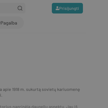
Prisijungti
Pagalba
a apie 1918 m. sukurtą sovietų kariuomenę 
i.
orius nagrinėja daugeliu aspektų. Jau iš 